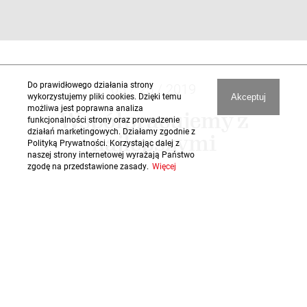
Do prawidłowego działania strony
05 / 25 / 2019
wykorzystujemy pliki cookies. Dzięki temu
Akceptuj
możliwa jest poprawna analiza
Współpracujemy z
funkcjonalności strony oraz prowadzenie
działań marketingowych. Działamy zgodnie z
najlepszymi
Polityką Prywatności. Korzystając dalej z
naszej strony internetowej wyrażają Państwo
zgodę na przedstawione zasady.
Więcej
Solidne materiały to gwarancja wysokiej jakości
mebli